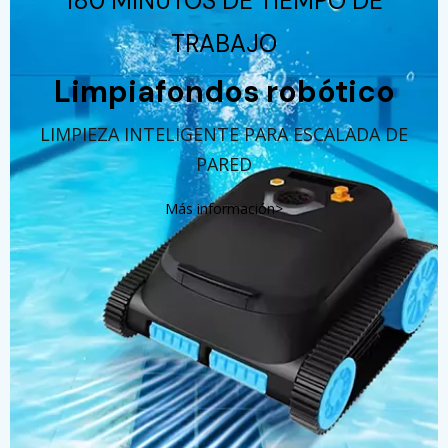
180 MINUTOS DE TIEMPO DE
TRABAJO
Limpiafondos robótico
LIMPIEZA INTELIGENTE PARA ESCALADA DE
PARED
Más información>