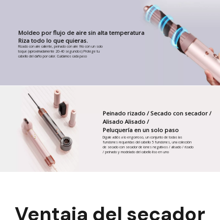
Moldeo por flujo de aire sin alta temperatura
Riza todo lo que quieras.
Rizado con aire caliente, peinado con aire frío con un solo
toque (aproximadamente 20-40 segundos) Protege tu
cabello del daño por calor. Cuidamos cada paso
Peinado rizado / Secado con secador /
Alisado Alisado /
Peluquería en un solo paso
Dígale adiós a lo engorroso, un conjunto de todas las
funciones requeridas del cabello 5 funciones, una colección
de secado con secador de iones negativos / alisado / rizado
/ peinado y modelado del cabello liso en uno
Ventaja del secador