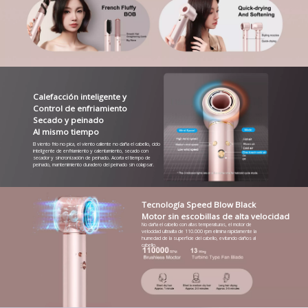
Calefacción inteligente y
Control de enfriamiento
Secado y peinado
Al mismo tiempo
El viento frío no pica, el viento caliente no daña el cabello, ciclo
inteligente de enfriamiento y calentamiento, secado con
secador y sincronización de peinado. Acorta el tiempo de
peinado, mantenimiento duradero del peinado sin colapsar.
Tecnología Speed ​​Blow Black
Motor sin escobillas de alta velocidad
No daña el cabello con altas temperaturas, el motor de
velocidad ultraalta de 110.000 rpm elimina rápidamente la
humedad de la superficie del cabello, evitando daños al
cabello.