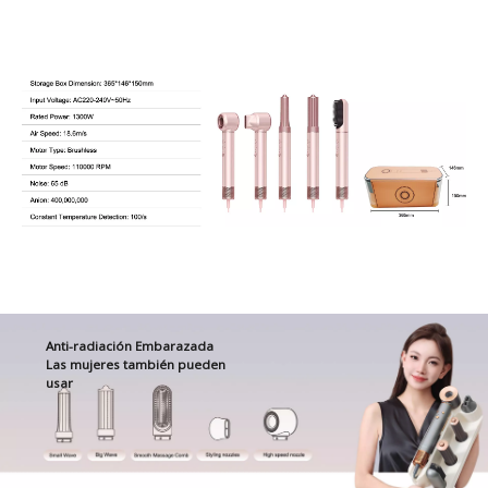
Anti-radiación Embarazada
Las mujeres también pueden
usar