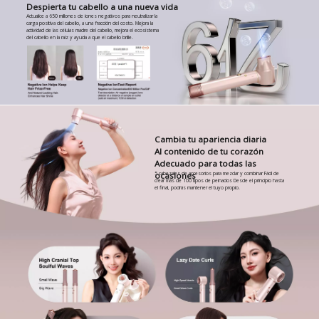
Despierta tu cabello a una nueva vida
Actualice a 650 millones de iones negativos para neutralizar la
carga positiva del cabello, a una fracción del costo. Mejora la
actividad de las células madre del cabello, mejora el ecosistema
del cabello en la raíz y ayuda a que el cabello brille.
Cambia tu apariencia diaria
Al contenido de tu corazón
Adecuado para todas las
5 cabezales de accesorios para mezclar y combinar Fácil de
ocasiones
crear más de 100 tipos de peinados Desde el principio hasta
el final, podrás mantener el tuyo propio.