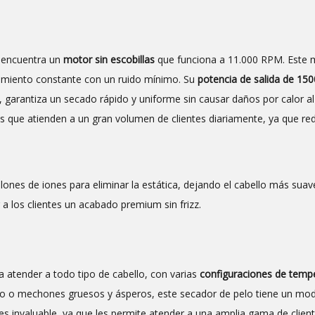
e encuentra un
motor sin escobillas
que funciona a 11.000 RPM. Este 
dimiento constante con un ruido mínimo. Su
potencia de salida de 15
, garantiza un secado rápido y uniforme sin causar daños por calor al
es que atienden a un gran volumen de clientes diariamente, ya que re
llones de iones para eliminar la estática, dejando el cabello más suave 
a los clientes un acabado premium sin frizz.
a atender a todo tipo de cabello, con varias
configuraciones de temp
cado o mechones gruesos y ásperos, este secador de pelo tiene un mo
 es invaluable, ya que les permite atender a una amplia gama de clien