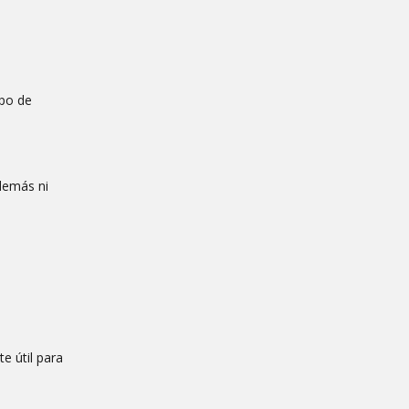
ipo de
 demás ni
e útil para