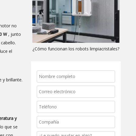
motor no
00 W
, junto
 cabello.
¿Cómo funcionan los robots limpiacristales?
duce el
y brillante.
eratura y
do que se
tes con