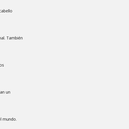
cabello
mal. También
tos
tan un
el mundo.