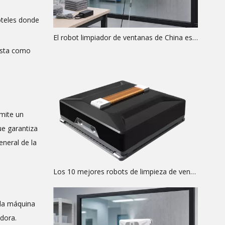
oteles donde
El robot limpiador de ventanas de China es tendencia mundial. Por qué: análisis global
lista como
rmite un
ue garantiza
eneral de la
Los 10 mejores robots de limpieza de ventanas de 2026
 la máquina
adora.