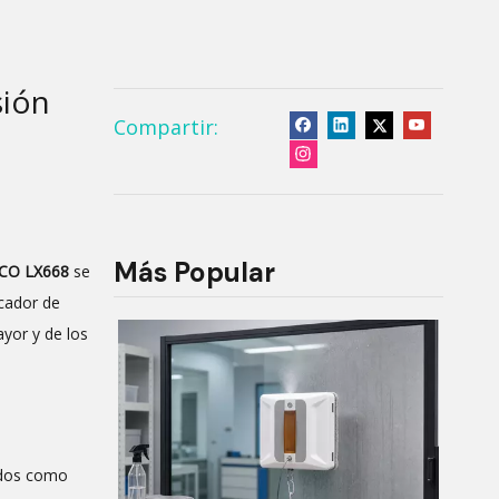
sión
Compartir:
Más Popular
NCO LX668
se
cador de
ayor y de los
idos como