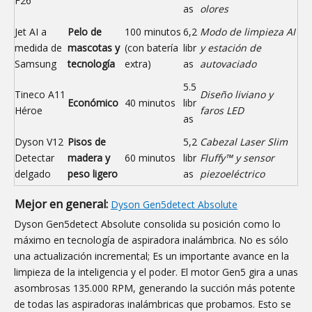
F26
as
olores
Jet AI a
Pelo de
100 minutos
6,2
Modo de limpieza AI
medida de
mascotas y
(con batería
libr
y estación de
Samsung
tecnología
extra)
as
autovaciado
5.5
Tineco A11
Diseño liviano y
Económico
40 minutos
libr
Héroe
faros LED
as
Dyson V12
Pisos de
5,2
Cabezal Laser Slim
Detectar
madera y
60 minutos
libr
Fluffy™ y sensor
delgado
peso ligero
as
piezoeléctrico
Mejor en general:
Dyson Gen5detect Absolute
Dyson Gen5detect Absolute consolida su posición como lo
máximo en tecnología de aspiradora inalámbrica. No es sólo
una actualización incremental; Es un importante avance en la
limpieza de la inteligencia y el poder. El motor Gen5 gira a unas
asombrosas 135.000 RPM, generando la succión más potente
de todas las aspiradoras inalámbricas que probamos. Esto se