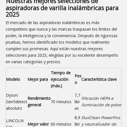
Nuestras mejores selecciones de
aspiradoras de varilla inalámbricas para
2025
El mercado de las aspiradoras inalámbricas es más
competitivo que nunca y las marcas traspasan los límites del
poder, la inteligencia y la conveniencia. Después de rigurosas
pruebas, hemos identificado los modelos que realmente
cumplen sus promesas. Aquí están nuestras mejores
selecciones para 2025, elegidas por su excelente desempeño
en varias categorías y precios.
Tiempo de
Pes
Modelo
Mejor para
ejecución
Característica clave
o
(máx.)
Dyson
7,7
Rendimiento
Filtración HEPA e
Gen5detect
70 minutos
libr
general
iluminación de polvo
absoluto
as
8,9
DuoClean PowerFins
LINCOLN
Mejor valor
60 minutos
libr
y neutralizador de