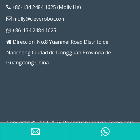
+86-134 2484 1625 (Molly He)

molly@cleverobot.com

+86-134 2484 1625

Dirección: No.8 Yuanmei Road Distrito de

Nancheng Ciudad de Dongguan Provincia de
Guangdong China
Copyright © 2012-2025 Dongguan Lingxin Tecnología
Inteligente Co., Ltd.