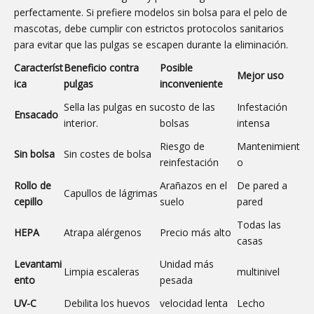
perfectamente. Si prefiere modelos sin bolsa para el pelo de
mascotas, debe cumplir con estrictos protocolos sanitarios
para evitar que las pulgas se escapen durante la eliminación.
Característ
Beneficio contra
Posible
Mejor uso
ica
pulgas
inconveniente
Sella las pulgas en su
costo de las
Infestación
Ensacado
interior.
bolsas
intensa
Riesgo de
Mantenimient
Sin bolsa
Sin costes de bolsa
reinfestación
o
Rollo de
Arañazos en el
De pared a
Capullos de lágrimas
cepillo
suelo
pared
Todas las
HEPA
Atrapa alérgenos
Precio más alto
casas
Levantami
Unidad más
Limpia escaleras
multinivel
ento
pesada
UV-C
Debilita los huevos
velocidad lenta
Lecho