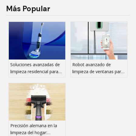
Más Popular
Soluciones avanzadas de
Robot avanzado de
limpieza residencial para
limpieza de ventanas para
dueños de mascotas:
el hogar: cuidado de
ingeniería de cuidado de
vidrios automatizado y sin
pisos OEM de alto
rayas
rendimiento
Precisión alemana en la
limpieza del hogar: