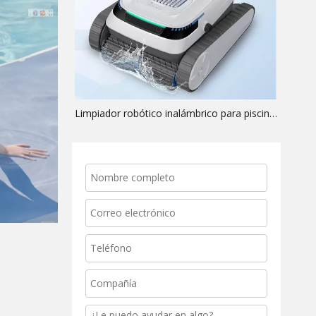
Limpiador robótico inalámbrico para piscinas Lincinco SW20: la oportunidad OEM de alto margen que los distribuidores estaban esperando