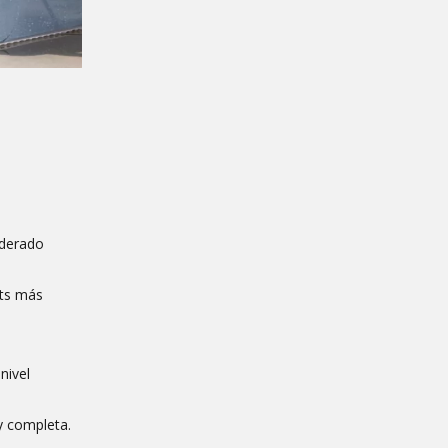
iderado
ots más
nivel
y completa.