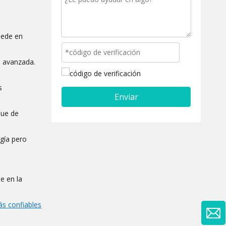
sede en
n avanzada.
s
Enviar
que de
gía pero
e en la
ás confiables