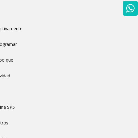
fectivamente
programar
mpo que
evidad
cina SP5
etros