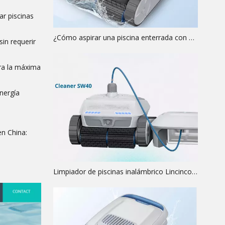
ar piscinas
¿Cómo aspirar una piscina enterrada con un robot limpiador?
in requerir
ara la máxima
energía
en China:
Limpiador de piscinas inalámbrico Lincinco SW40: potencia de cuatro motores, tiempo de funcionamiento de 10400 mAh y cobertura total de la superficie