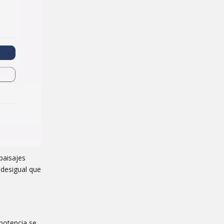
paisajes
 desigual que
 potencia se