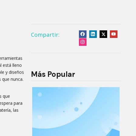
Compartir:
herramientas
 está lleno
le y diseños
Más Popular
s que nunca.
s que
espera para
tería, las