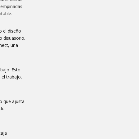
e empinadas
table.
o el diseño
 disuasorio.
nect, una
bajo. Esto
el trabajo,
o que ajusta
ido
taja