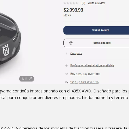
sqvarna continúa impresionando con el 435X AWD. Diseñado para los 
otal para conquistar pendientes empinadas, hierba húmeda y terreno
35X AWD. A diferencia de los modelos de tracción trasera o trasera, la