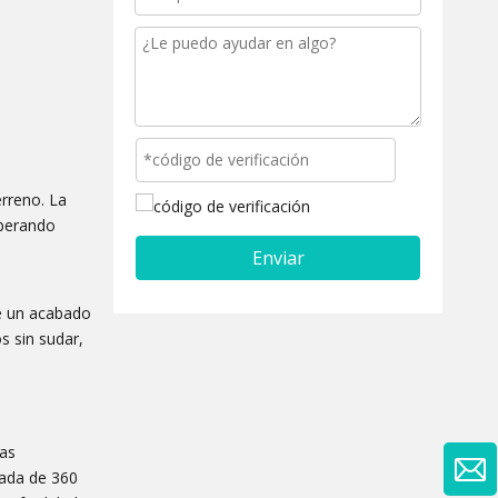
erreno. La
operando
Enviar
de un acabado
s sin sudar,
las
da de 360 ​​