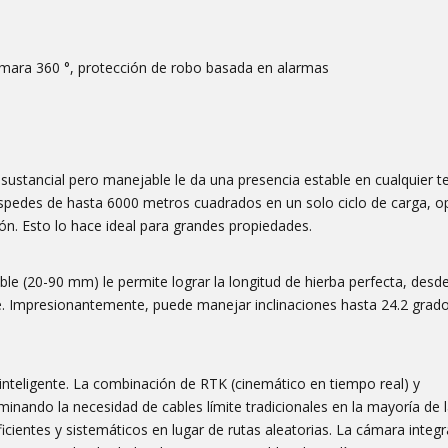
cámara 360 °, protección de robo basada en alarmas
sustancial pero manejable le da una presencia estable en cualquier t
éspedes de hasta 6000 metros cuadrados en un solo ciclo de carga, 
n. Esto lo hace ideal para grandes propiedades.
le (20-90 mm) le permite lograr la longitud de hierba perfecta, des
le. Impresionantemente, puede manejar inclinaciones hasta 24.2 grado
inteligente. La combinación de RTK (cinemático en tiempo real) y
minando la necesidad de cables límite tradicionales en la mayoría de 
cientes y sistemáticos en lugar de rutas aleatorias. La cámara integra