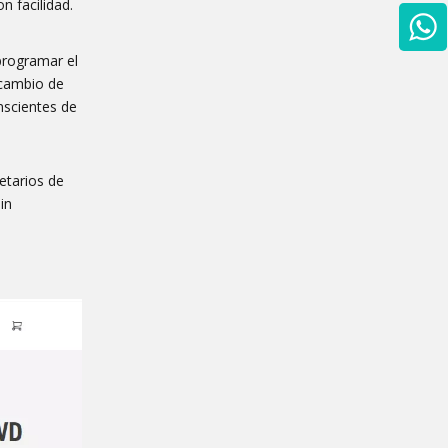
 facilidad.
 programar el
 cambio de
nscientes de
etarios de
in