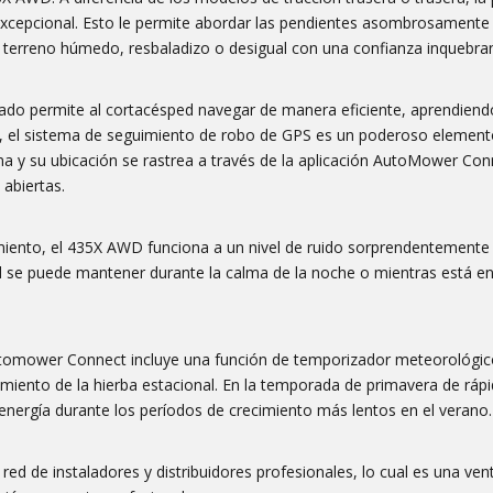
n excepcional. Esto le permite abordar las pendientes asombrosament
terreno húmedo, resbaladizo o desigual con una confianza inquebran
rado permite al cortacésped navegar de manera eficiente, aprendiend
s, el sistema de seguimiento de robo de GPS es un poderoso elemento
rma y su ubicación se rastrea a través de la aplicación AutoMower Con
 abiertas.
imiento, el 435X AWD funciona a un nivel de ruido sorprendentemente 
ed se puede mantener durante la calma de la noche o mientras está en 
 Automower Connect incluye una función de temporizador meteorológic
miento de la hierba estacional. En la temporada de primavera de ráp
energía durante los períodos de crecimiento más lentos en el verano.
ed de instaladores y distribuidores profesionales, lo cual es una ven